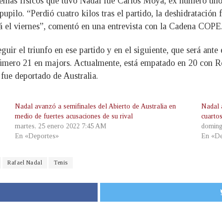
lemas físicos que tuvo Nadal fue Carlos Moyà, ex número uno
upilo. “Perdió cuatro kilos tras el partido, la deshidratación 
rá el viernes”, comentó en una entrevista con la Cadena COPE
guir el triunfo en ese partido y en el siguiente, que será ant
 número 21 en majors. Actualmente, está empatado en 20 con R
fue deportado de Australia.
Nadal avanzó a semifinales del Abierto de Australia en
Nadal 
medio de fuertes acusaciones de su rival
cuartos
martes, 25 enero 2022 7:45 AM
doming
En «Deportes»
En «De
Rafael Nadal
Tenis