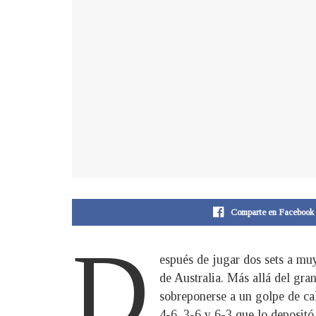
Comparte en Facebook
D
espués de jugar dos sets a muy
de Australia. Más allá del gr
sobreponerse a un golpe de cal
4-6, 3-6 y 6-3 que lo depositó 