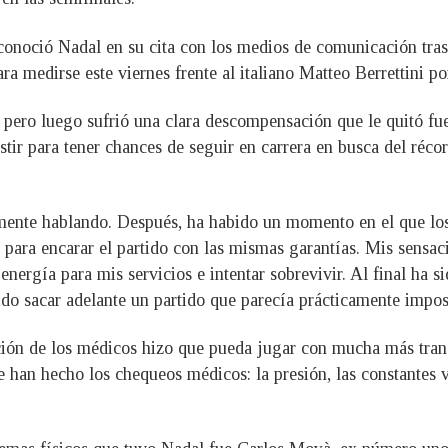
reconoció Nadal en su cita con los medios de comunicación tr
ra medirse este viernes frente al italiano Matteo Berrettini por
o, pero luego sufrió una clara descompensación que le quitó f
ir para tener chances de seguir en carrera en busca del récor
amente hablando. Después, ha habido un momento en el que los
ara encarar el partido con las mismas garantías. Mis sensaci
nergía para mis servicios e intentar sobrevivir. Al final ha s
ido sacar adelante un partido que parecía prácticamente imposi
ción de los médicos hizo que pueda jugar con mucha más tran
e han hecho los chequeos médicos: la presión, las constante