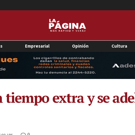
as
Empresarial
Opinión
Cultura
tiempo extra y se adel
0
 7:00 AM