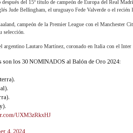
ito después del 15º título de campeón de Europa del Real Mad
nglés Jude Bellingham, el uruguayo Fede Valverde o el recién
aland, campeón de la Premier League con el Manchester City,
 selección.
el argentino Lautaro Martínez, coronado en Italia con el Inte
son los 30 NOMINADOS al Balón de Oro 2024:
erra).
al).
ra).
y).
tter.com/UXM3zRkxHJ
er 4, 2024