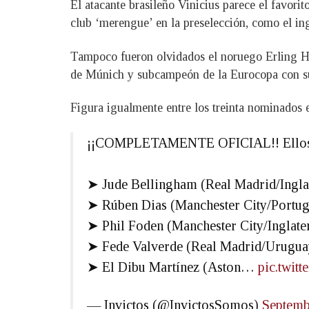
El atacante brasileño Vinicius parece el favor
club ‘merengue’ en la preselección, como el i
Tampoco fueron olvidados el noruego Erling Ha
de Múnich y subcampeón de la Eurocopa con su
Figura igualmente entre los treinta nominados 
¡¡COMPLETAMENTE OFICIAL!! Ellos 
➤ Jude Bellingham (Real Madrid/Inglat
➤ Rúben Dias (Manchester City/Portug
➤ Phil Foden (Manchester City/Inglater
➤ Fede Valverde (Real Madrid/Urugua
➤ El Dibu Martínez (Aston…
pic.twi
— Invictos (@InvictosSomos)
Septemb