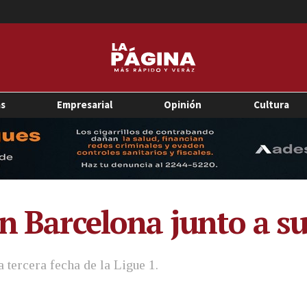
as
Empresarial
Opinión
Cultura
n Barcelona junto a su
 tercera fecha de la Ligue 1.