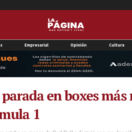
as
Empresarial
Opinión
Cultura
 parada en boxes más 
rmula 1