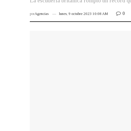
La escudería británica rompió un récord qu
0
por
Agencias
lunes, 9 octubre 2023 10:08 AM