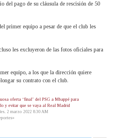
io del pago de su cláusula de rescisión de 50
el primer equipo a pesar de que el club les
luso les excluyeron de las fotos oficiales para
mer equipo, a los que la dirección quiere
ongar su contrato con el club.
tuosa oferta “final” del PSG a Mbappé para
rlo y evitar que se vaya al Real Madrid
les, 2 marzo 2022 8:30 AM
portes»