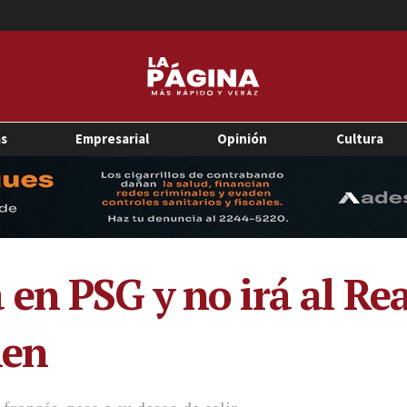
as
Empresarial
Opinión
Cultura
en PSG y no irá al Rea
ien