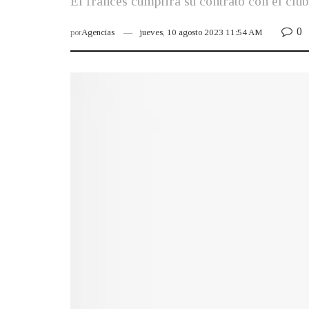
El francés cumplirá su contrato con el club
0
por
Agencias
jueves, 10 agosto 2023 11:54 AM