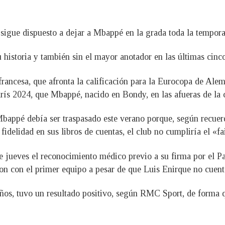
b sigue dispuesto a dejar a Mbappé en la grada toda la tempor
historia y también sin el mayor anotador en las últimas cinco
francesa, que afronta la calificación para la Eurocopa de Ale
ís 2024, que Mbappé, nacido en Bondy, en las afueras de la ca
Mbappé debía ser traspasado este verano porque, según recuerd
fidelidad en sus libros de cuentas, el club no cumpliría el «fa
jueves el reconocimiento médico previo a su firma por el Par
on con el primer equipo a pesar de que Luis Enirque no cuent
os, tuvo un resultado positivo, según RMC Sport, de forma q