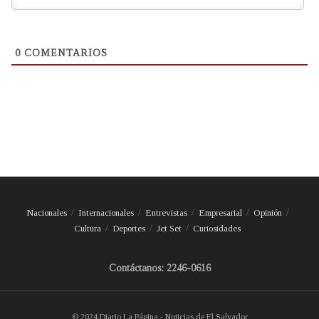
0
COMENTARIOS
Nacionales
Internacionales
Entrevistas
Empresarial
Opinión
Cultura
Deportes
Jet Set
Curiosidades
Contáctanos: 2246-0616
© 2024 Diario La Página - Noticias de El Salvador