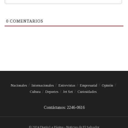
0
COMENTARIOS
Nacionales
Internacionales
Entrevistas
Empresarial
Opinión
Cultura
Deportes
Jet Set
Curiosidades
Contáctanos: 2246-0616
© 2024 Diario La Página - Noticias de El Salvador