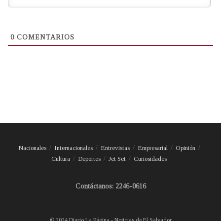
0
COMENTARIOS
Nacionales
Internacionales
Entrevistas
Empresarial
Opinión
Cultura
Deportes
Jet Set
Curiosidades
Contáctanos: 2246-0616
© 2024 Diario La Página - Noticias de El Salvador