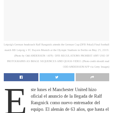
Leipzig's German headcoach Ralf Rangnick attends the German Cup (DFB Pokal) Final football
match RB Leipzig v FC Bayern Munich at the Olympic Stadium in Berlin on May 25, 2019.
(Photo by Odd ANDERSEN / AFP) / DFB REGULATIONS PROHIBIT ANY USE OF
PHOTOGRAPHS AS IMAGE SEQUENCES AND QUASI-VIDEO. (Photo credit should read
ODD ANDERSEN/AFP via Getty Images)
E
ste lunes el Manchester United hizo
oficial el anuncio de la llegada de Ralf
Rangnick como nuevo entrenador del
equipo. El alemán de 63 años, que hasta el