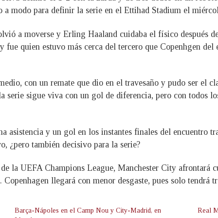
o a modo para definir la serie en el Ettihad Stadium el miérco
volvió a moverse y Erling Haaland cuidaba el físico después d
City fue quien estuvo más cerca del tercero que Copenhgen de
medio, con un remate que dio en el travesaño y pudo ser el cla
la serie sigue viva con un gol de diferencia, pero con todos l
na asistencia y un gol en los instantes finales del encuentro t
o, ¿pero también decisivo para la serie?
al de la UEFA Champions League, Manchester City afrontará c
 Copenhagen llegará con menor desgaste, pues solo tendrá tres
Barça-Nápoles en el Camp Nou y City-Madrid, en
Real M