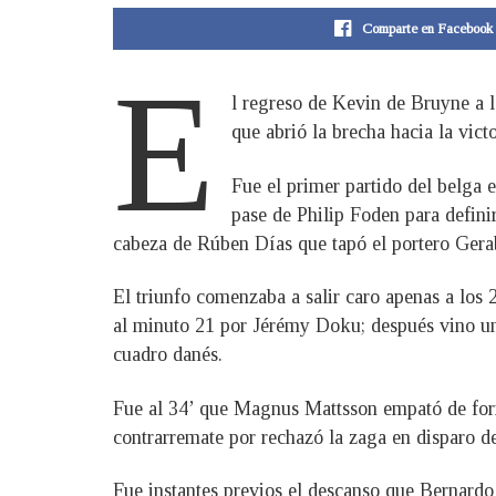
Comparte en Facebook
E
l regreso de Kevin de Bruyne a
que abrió la brecha hacia la vict
Fue el primer partido del belga 
pase de Philip Foden para defini
cabeza de Rúben Días que tapó el portero Gerab
El triunfo comenzaba a salir caro apenas a los 
al minuto 21 por Jérémy Doku; después vino un
cuadro danés.
Fue al 34’ que Magnus Mattsson empató de form
contrarremate por rechazó la zaga en disparo d
Fue instantes previos el descanso que Bernardo 