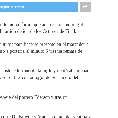
mparte en Twitter
r de mejor forma que aderezado con un gol
 partido de ida de los Octavos de Final.
minutos para hacerse presente en el marcador a
so a portería al minuto 6 tras un remate de
ealish se lesionó de la ingle y debió abandonar
 ser el 0-2 con autogol de por medio del
peje del portero Ederson y tras un
e entre De Bruyne y Mattsson para dar ventaja y