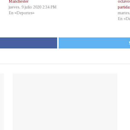
Manchester
octavo
jueves, 9 julio 2020 2:34 PM
partid
En «Deportes»
martes
En «De