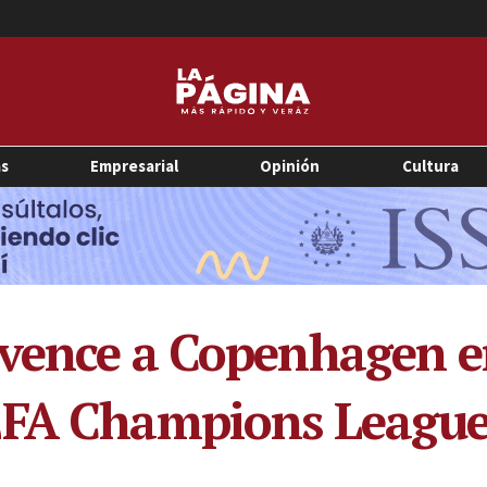
as
Empresarial
Opinión
Cultura
vence a Copenhagen en
EFA Champions Leagu