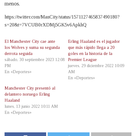
menos.
https://twitter.com/ManCity/status/1571127465837490180?
s=20&t=7VCUB0rXDMj5GK5v6ApkhQ
El Manchester City cae ante
Erling Haaland es el jugador
los Wolves y suma su segunda
que más rápido llega a 20
derrota seguida
goles en la historia de la
sábado, 30 septiembre 2023 12:08
Premier League
PM
jueves, 29 diciembre 2022 10:09
En «Deportes»
AM
En «Deportes»
Manchester City presentó al
delantero noruego Erling
Haaland
lunes, 13 junio 2022 10:11 AM
En «Deportes»