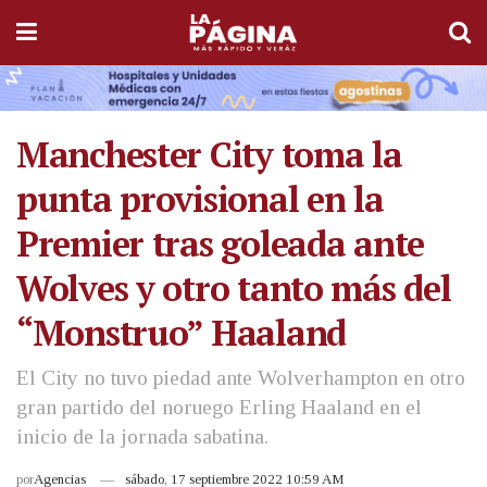
Manchester City toma la
punta provisional en la
Premier tras goleada ante
Wolves y otro tanto más del
“Monstruo” Haaland
El City no tuvo piedad ante Wolverhampton en otro
gran partido del noruego Erling Haaland en el
inicio de la jornada sabatina.
por
Agencias
sábado, 17 septiembre 2022 10:59 AM