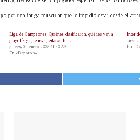
ica, tienes que ser un jugador especial. De lo contrario es d
po por una fatiga muscular que le impidió estar desde el arra
Liga de Campeones: Quiénes clasificaron, quiénes van a
Inter 
playoffs y quiénes quedaron fuera
jueves
jueves, 30 enero 2025 11:30 AM
En «De
En «Deportes»