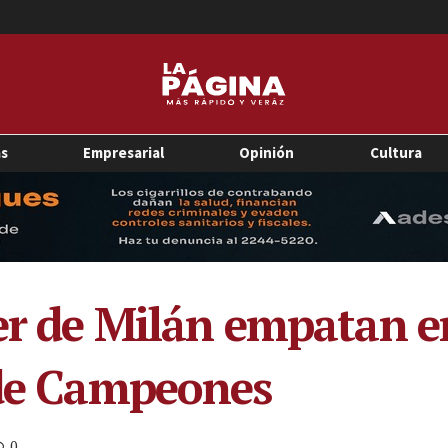
as
Empresarial
Opinión
Cultura
ter de Milán empatan e
 de Campeones
0