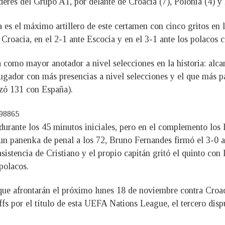
res del Grupo A1, por delante de Croacia (7), Polonia (4) y 
 es el máximo artillero de este certamen con cinco gritos en
 Croacia, en el 2-1 ante Escocia y en el 3-1 ante los polacos c
 como mayor anotador a nivel selecciones en la historia: alca
jugador con más presencias a nivel selecciones y el que más 
izó 131 con España).
698865
durante los 45 minutos iniciales, pero en el complemento los 
un panenka de penal a los 72, Bruno Fernandes firmó el 3-0 a 
 asistencia de Cristiano y el propio capitán gritó el quinto c
polacos.
que afrontarán el próximo lunes 18 de noviembre contra Croac
fs por el título de esta UEFA Nations League, el tercero disp