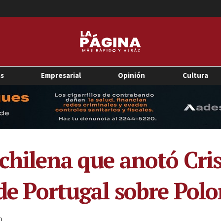
as
Empresarial
Opinión
Cultura
 chilena que anotó Cri
 de Portugal sobre Polo
0