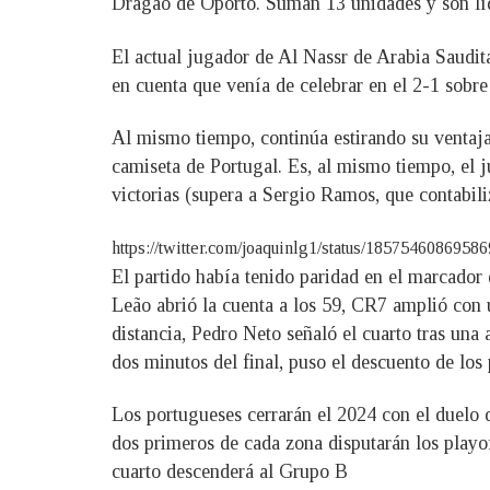
Dragão de Oporto. Suman 13 unidades y son líde
El actual jugador de Al Nassr de Arabia Saudita
en cuenta que venía de celebrar en el 2-1 sobre
Al mismo tiempo, continúa estirando su ventaja
camiseta de Portugal. Es, al mismo tiempo, el 
victorias (supera a Sergio Ramos, que contabil
https://twitter.com/joaquinlg1/status/1857546086958
El partido había tenido paridad en el marcador 
Leão abrió la cuenta a los 59, CR7 amplió con 
distancia, Pedro Neto señaló el cuarto tras una
dos minutos del final, puso el descuento de los 
Los portugueses cerrarán el 2024 con el duelo 
dos primeros de cada zona disputarán los playof
cuarto descenderá al Grupo B