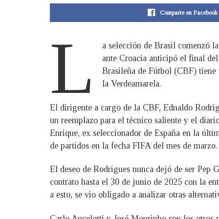
Comparte en Facebook
L
a selección de Brasil comenzó la
ante Croacia anticipó el final de
Brasileña de Fútbol (CBF) tiene 
la Verdeamarela.
El dirigente a cargo de la CBF, Ednaldo Rodrigu
un reemplazo para el técnico saliente y el diar
Enrique, ex seleccionador de España en la últi
de partidos en la fecha FIFA del mes de marzo.
El deseo de Rodrigues nunca dejó de ser Pep Gu
contrato hasta el 30 de junio de 2025 con la e
a esto, se vio obligado a analizar otras alternati
Carlo Ancelotti y José Mourinho son los otros