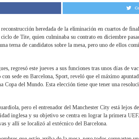
Co
 reconstrucción heredada de la eliminación en cuartos de fina
l ciclo de Tite, quien culminaba su contrato en diciembre pasa
una terna de candidatos sobre la mesa, pero uno de ellos com
es, regresó este jueves a sus funciones tras unos días de vac
io con sede en Barcelona, Sport, reveló que el máximo apuntad
ma Copa del Mundo. Esta elección tiene que tener una resoluci
ardiola, pero el entrenador del Manchester City está lejos de
ntidad inglesa y su objetivo se centra en lograr la primera U
vas y allí se localizó al extécnico del Barcelona.
 nombres que están arriba de la mesa, pero todos comparten u