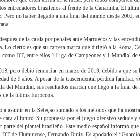
 entrenadores brasileños al frente de la Canarinha. El último
. Pero no haber llegado a una final del mundo desde 2002, ed
cana.
después de la caída por penales ante Marruecos y las encendid
 Lo cierto es que su carrera marca que dirigió a la Roma, Ce
ria como DT, entre ellos 1 Liga de Campeones y 1 Mundial de 
2018, pero debió renunciar en marzo de 2019, debido a que su 
edad de 9 años. A pesar de la trascendental pérdida familiar,
llá del Mundial, sus resultados marcan que llegó a la final d
s de la última Eurocopa.
o a asumir en la Seleçao sumado a los métodos que ha mostra
cara al futuro. Su propuesta por el juego ofensivo seduce y s
or parte del plantel brasileño. Este medio español informó que 
el DT de Fluminense, Fernando Diniz. Es apodado el “Guardiol