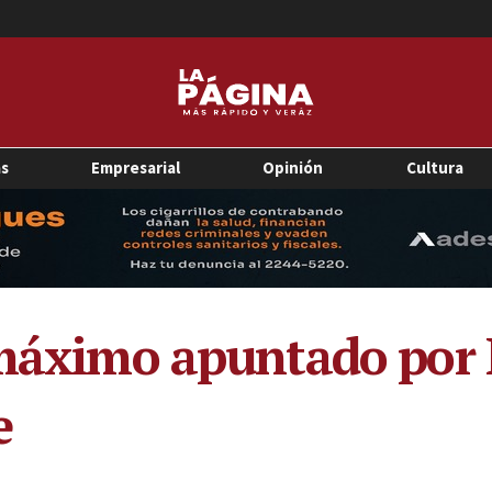
as
Empresarial
Opinión
Cultura
 máximo apuntado por 
e