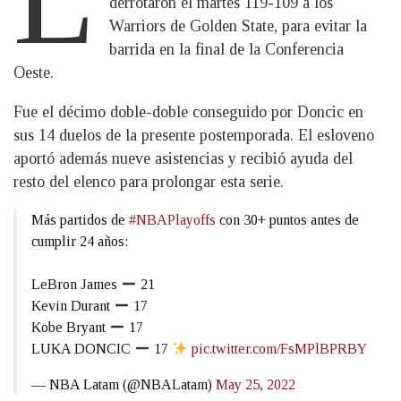
derrotaron el martes 119-109 a los
Warriors de Golden State, para evitar la
barrida en la final de la Conferencia
Oeste.
Fue el décimo doble-doble conseguido por Doncic en
sus 14 duelos de la presente postemporada. El esloveno
aportó además nueve asistencias y recibió ayuda del
resto del elenco para prolongar esta serie.
Más partidos de
#NBAPlayoffs
con 30+ puntos antes de
cumplir 24 años:
LeBron James
21
Kevin Durant
17
Kobe Bryant
17
LUKA DONCIC
17
pic.twitter.com/FsMPlBPRBY
— NBA Latam (@NBALatam)
May 25, 2022