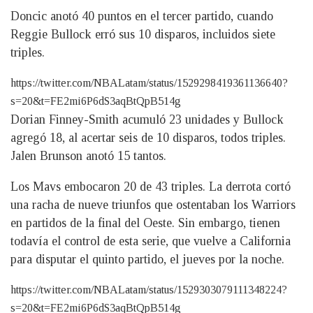
Doncic anotó 40 puntos en el tercer partido, cuando
Reggie Bullock erró sus 10 disparos, incluidos siete
triples.
https://twitter.com/NBALatam/status/1529298419361136640?
s=20&t=FE2mi6P6dS3aqBtQpB514g
Dorian Finney-Smith acumuló 23 unidades y Bullock
agregó 18, al acertar seis de 10 disparos, todos triples.
Jalen Brunson anotó 15 tantos.
Los Mavs embocaron 20 de 43 triples. La derrota cortó
una racha de nueve triunfos que ostentaban los Warriors
en partidos de la final del Oeste. Sin embargo, tienen
todavía el control de esta serie, que vuelve a California
para disputar el quinto partido, el jueves por la noche.
https://twitter.com/NBALatam/status/1529303079111348224?
s=20&t=FE2mi6P6dS3aqBtQpB514g