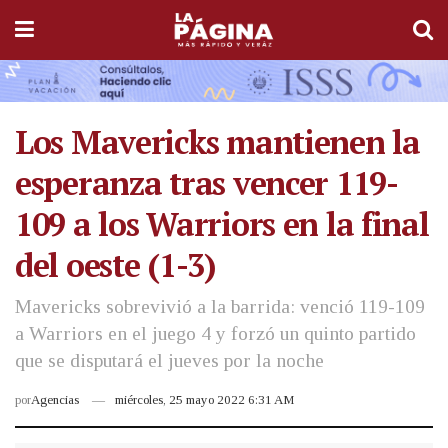
Los Mavericks mantienen la
esperanza tras vencer 119-
109 a los Warriors en la final
del oeste (1-3)
Mavericks sobrevivió a la barrida: venció 119-109
a Warriors en el juego 4 y forzó un quinto partido
que se disputará el jueves por la noche
por
Agencias
miércoles, 25 mayo 2022 6:31 AM