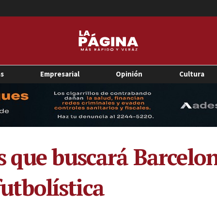
as
Empresarial
Opinión
Cultura
s que buscará Barcelo
futbolística