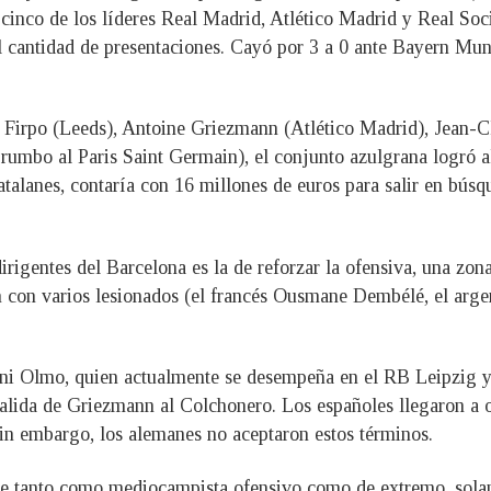
a cinco de los líderes Real Madrid, Atlético Madrid y Real 
l cantidad de presentaciones. Cayó por 3 a 0 ante Bayern M
 Firpo (Leeds), Antoine Griezmann (Atlético Madrid), Jean-Cl
rumbo al Paris Saint Germain), el conjunto azulgrana logró a
talanes, contaría con 16 millones de euros para salir en bús
dirigentes del Barcelona es la de reforzar la ofensiva, una z
n con varios lesionados (el francés Ousmane Dembélé, el arg
ni Olmo, quien actualmente se desempeña en el RB Leipzig y 
a salida de Griezmann al Colchonero. Los españoles llegaron 
Sin embargo, los alemanes no aceptaron estos términos.
e tanto como mediocampista ofensivo como de extremo, solame