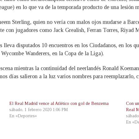
ague) en lo que va de la temporada producto de una lesión m
aheem Sterling, quien no vería con malos ojos mudarse a Barc
te con jugadores como Jack Grealish, Ferran Torres, Riyad M
s lleva disputados 10 encuentros en los Ciudadanos, en los q
ra Wycombe Wanderers, en la Copa de la Liga).
escena mientras la continuidad del neerlandés Ronald Koeman 
timos días salieron a la luz varios nombres para reemplazarlo
El Real Madrid vence al Atlético con gol de Benzema
Con un
sábado, 1 febrero 2020 1:06 PM
Real M
En «Deportes»
sábado
En «De