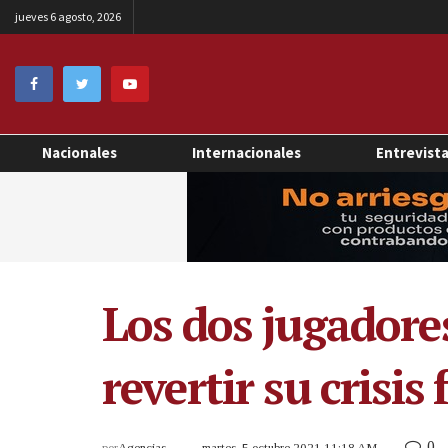
jueves 6 agosto, 2026
Nacionales
Internacionales
Entrevist
Los dos jugadore
revertir su crisis 
0
por
Agencias
martes, 5 octubre 2021 11:18 AM