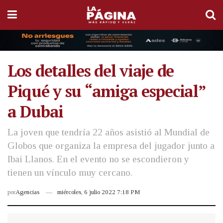
Los detalles del viaje de
Piqué y su “amiga especial”
a Dubai
La joven que tendría 22 años asistió al Mundial de
Globos que organiza la empresa del jugador junto a
Ibai Llanos. En el evento no se escondieron y
tienen un vínculo muy cercano.
por
Agencias
miércoles, 6 julio 2022 7:18 PM