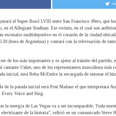
Co
putará el Super Bowl LVIII entre San Francisco 49ers, que bus
o, en el Allegiant Stadium. Ese recinto, en el cual son anfit
un escenario multideportivo en el corazón de la ciudad ubicada
20.30 (hora de Argentina) y contará con la televisación de ta
 ser de los más importantes y es ajeno al trámite del partid
 al cantante Usher, uno de los representantes masculinos más
atada inicial, será Reba McEntire la encargada de entonar el h
la de la patada inicial será Post Malone el que interpretará A
 Every Voice and Sing.
n la energía de Las Vegas va a ser incomparable. Toda nuest
lectrizante de la historia”, refirió en un comunicado Steve Hi