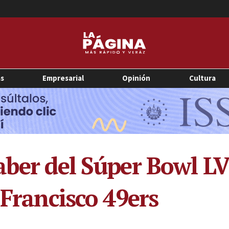
as
Empresarial
Opinión
Cultura
aber del Súper Bowl LV
 Francisco 49ers