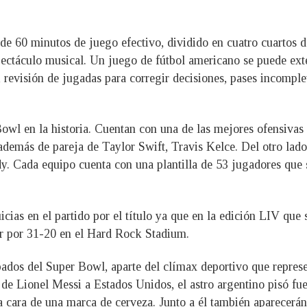
n de 60 minutos de juego efectivo, dividido en cuatro cuartos
pectáculo musical. Un juego de fútbol americano se puede exte
, revisión de jugadas para corregir decisiones, pases incomple
Bowl en la historia. Cuentan con una de las mejores ofensiva
además de pareja de Taylor Swift, Travis Kelce. Del otro lado
y. Cada equipo cuenta con una plantilla de 53 jugadores que s
cias en el partido por el título ya que en la edición LIV que 
r por 31-20 en el Hard Rock Stadium.
ados del Super Bowl, aparte del clímax deportivo que represe
 de Lionel Messi a Estados Unidos, el astro argentino pisó fue
 la cara de una marca de cerveza. Junto a él también aparece