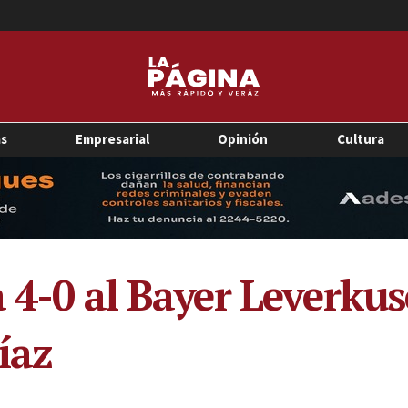
as
Empresarial
Opinión
Cultura
a 4-0 al Bayer Leverku
íaz