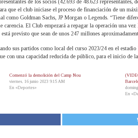
resentantes de los socios (42.693 de 48.623 representantes, d
ara que el club iniciase el proceso de financiación de un má
onal como Goldman Sachs, JP Morgan o Legends. “Tiene diferen
de carencia. El Club empezará a repagar la operación una vez l
está previsto que sean de unos 247 millones aproximadamente
gando sus partidos como local del curso 2023/24 en el estadio
e con una capacidad reducida de público, para el inicio de l
Comenzó la demolición del Camp Nou
(VIDEO
viernes, 16 junio 2023 9:15 AM
Barcel
En «Deportes»
doming
En «De