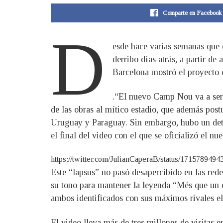
Comparte en Facebook
D
esde hace varias semanas que e
derribo días atrás, a partir de
Barcelona mostró el proyecto c
.“El nuevo Camp Nou va a ser
de las obras al mítico estadio, que además post
Uruguay y Paraguay. Sin embargo, hubo un deta
el final del video con el que se oficializó el n
https://twitter.com/JulianCaperaB/status/17157
Este “lapsus” no pasó desapercibido en las rede
su tono para mantener la leyenda “Més que un cl
ambos identificados con sus máximos rivales e
El video lleva más de tres millones de visitas 