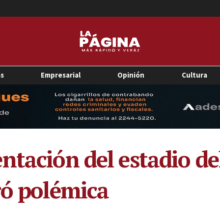
as
Empresarial
Opinión
Cultura
tación del estadio del
ró polémica