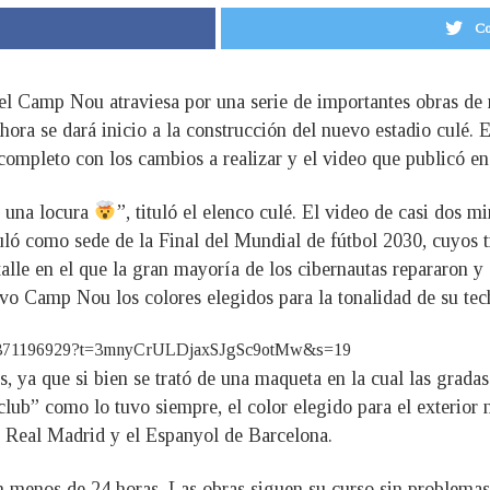
Co
l Camp Nou atraviesa por una serie de importantes obras de r
 ahora se dará inicio a la construcción del nuevo estadio culé. 
ompleto con los cambios a realizar y el video que publicó en 
 una locura
”, tituló el elenco culé. El video de casi dos 
uló como sede de la Final del Mundial de fútbol 2030, cuyos t
lle en el que la gran mayoría de los cibernautas repararon y
uevo Camp Nou los colores elegidos para la tonalidad de su tec
89494371196929?t=3mnyCrULDjaxSJgSc9otMw&s=19
s, ya que si bien se trató de una maqueta en la cual las grad
ub” como lo tuvo siempre, el color elegido para el exterior n
l Real Madrid y el Espanyol de Barcelona.
en menos de 24 horas. Las obras siguen su curso sin problemas