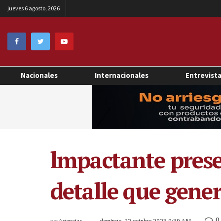
jueves 6 agosto, 2026
Nacionales
Internacionales
Entrevist
lmpactante presen
detalle que gene
0
por
Agencias
domingo, 22 octubre 2023 9:39 AM