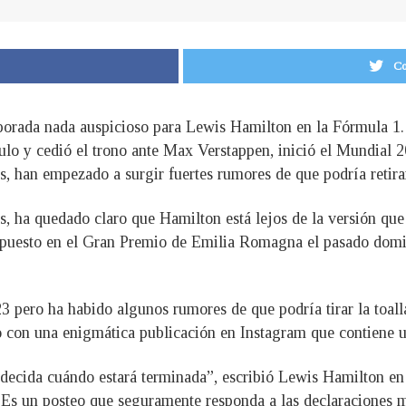
Co
orada nada auspicioso para Lewis Hamilton en la Fórmula 1. E
ulo y cedió el trono ante Max Verstappen, inició el Mundial 2
os, han empezado a surgir fuertes rumores de que podría retira
s, ha quedado claro que Hamilton está lejos de la versión que 
13º puesto en el Gran Premio de Emilia Romagna el pasado do
pero ha habido algunos rumores de que podría tirar la toalla 
o con una enigmática publicación en Instagram que contiene u
decida cuándo estará terminada”, escribió Lewis Hamilton en
Es un posteo que seguramente responda a las declaraciones má