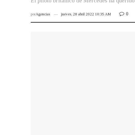
El piloto británico de Mercedes ha querido 
0
por
Agencias
jueves, 28 abril 2022 10:35 AM