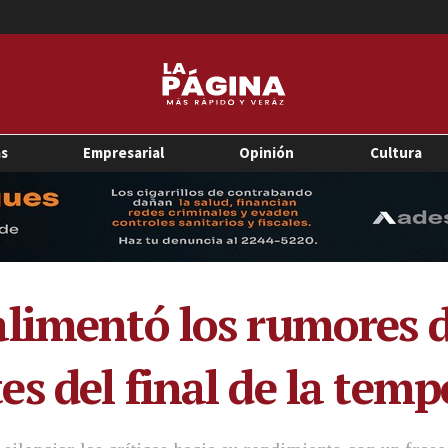
as
Empresarial
Opinión
Cultura
limentó los rumores de
s del final de la tem