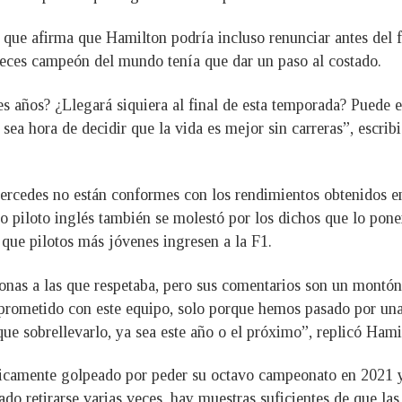
n que afirma que Hamilton podría incluso renunciar antes del
 veces campeón del mundo tenía que dar un paso al costado.
s años? ¿Llegará siquiera al final de esta temporada? Puede e
sea hora de decidir que la vida es mejor sin carreras”, escrib
ercedes no están conformes con los rendimientos obtenidos 
o piloto inglés también se molestó por los dichos que lo pone
 que pilotos más jóvenes ingresen a la F1.
onas a las que respetaba, pero sus comentarios son un montón 
mprometido con este equipo, solo porque hemos pasado por un
 sobrellevarlo, ya sea este año o el próximo”, replicó Hami
camente golpeado por peder su octavo campeonato en 2021 y
do retirarse varias veces, hay muestras suficientes de que la