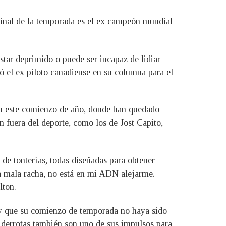
 final de la temporada es el ex campeón mundial
star deprimido o puede ser incapaz de lidiar
ió el ex piloto canadiense en su columna para el
en este comienzo de año, donde han quedado
n fuera del deporte, como los de Jost Capito,
de tonterías, todas diseñadas para obtener
a mala racha, no está en mi ADN alejarme.
lton.
 que su comienzo de temporada no haya sido
s derrotas también son uno de sus impulsos para