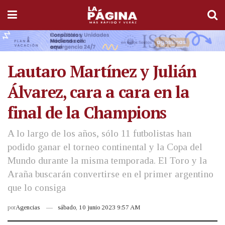
Lautaro Martínez y Julián
Álvarez, cara a cara en la
final de la Champions
A lo largo de los años, sólo 11 futbolistas han
podido ganar el torneo continental y la Copa del
Mundo durante la misma temporada. El Toro y la
Araña buscarán convertirse en el primer argentino
que lo consiga
por
Agencias
sábado, 10 junio 2023 9:57 AM