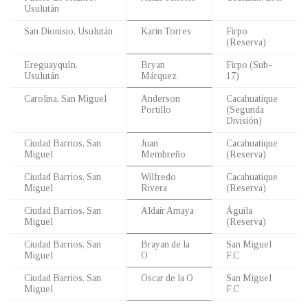
Usulután
San Dionisio, Usulután
Karin Torres
Firpo
(Reserva)
Ereguayquín,
Bryan
Firpo (Sub-
Usulután
Márquez
17)
Carolina, San Miguel
Anderson
Cacahuatique
Portillo
(Segunda
División)
Ciudad Barrios, San
Juan
Cacahuatique
Miguel
Membreño
(Reserva)
Ciudad Barrios, San
Wilfredo
Cacahuatique
Miguel
Rivera
(Reserva)
Ciudad Barrios, San
Aldair Amaya
Águila
Miguel
(Reserva)
Ciudad Barrios, San
Brayan de la
San Miguel
Miguel
O
F.C
Ciudad Barrios, San
Oscar de la O
San Miguel
Miguel
F.C