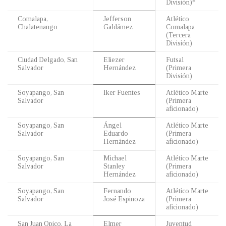
División)*
Comalapa,
Jefferson
Atlético
Chalatenango
Galdámez
Comalapa
(Tercera
División)
Ciudad Delgado, San
Eliezer
Futsal
Salvador
Hernández
(Primera
División)
Soyapango, San
Iker Fuentes
Atlético Marte
Salvador
(Primera
aficionado)
Soyapango, San
Ángel
Atlético Marte
Salvador
Eduardo
(Primera
Hernández
aficionado)
Soyapango, San
Michael
Atlético Marte
Salvador
Stanley
(Primera
Hernández
aficionado)
Soyapango, San
Fernando
Atlético Marte
Salvador
José Espinoza
(Primera
aficionado)
San Juan Opico, La
Elmer
Juventud