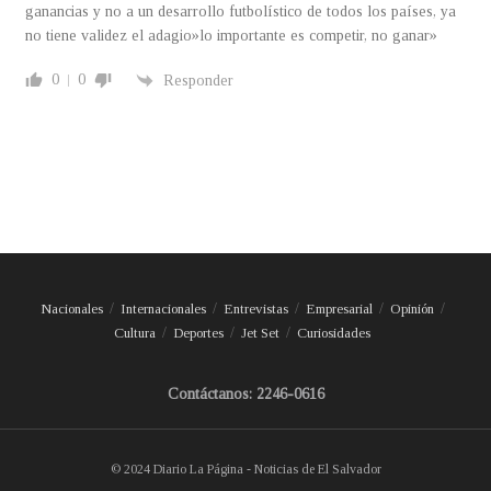
ganancias y no a un desarrollo futbolístico de todos los países, ya
no tiene validez el adagio»lo importante es competir, no ganar»
0
0
Responder
Nacionales
Internacionales
Entrevistas
Empresarial
Opinión
Cultura
Deportes
Jet Set
Curiosidades
Contáctanos: 2246-0616
© 2024 Diario La Página - Noticias de El Salvador