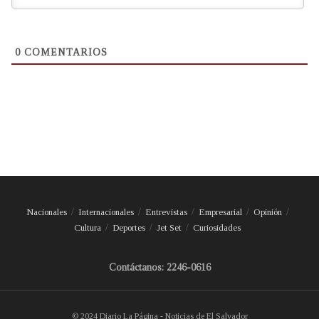
0
COMENTARIOS
Nacionales
Internacionales
Entrevistas
Empresarial
Opinión
Cultura
Deportes
Jet Set
Curiosidades
Contáctanos: 2246-0616
© 2024 Diario La Página - Noticias de El Salvador