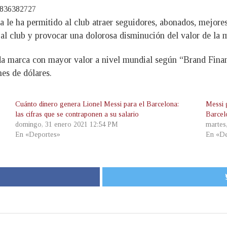
80836382727
a le ha permitido al club atraer seguidores, abonados, mejore
 al club y provocar una dolorosa disminución del valor de la 
da marca con mayor valor a nivel mundial según “Brand Finan
es de dólares.
Cuánto dinero genera Lionel Messi para el Barcelona:
Messi 
las cifras que se contraponen a su salario
Barcel
domingo, 31 enero 2021 12:54 PM
martes
En «Deportes»
En «De