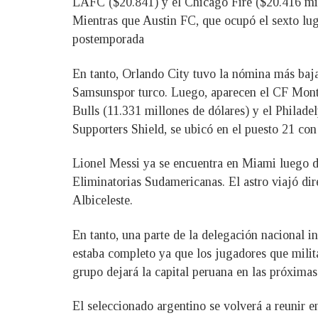
LAFC ($20.841) y el Chicago Fire ($20.416 mill
Mientras que Austin FC, que ocupó el sexto lug
postemporada
En tanto, Orlando City tuvo la nómina más baja 
Samsunspor turco. Luego, aparecen el CF Montre
Bulls (11.331 millones de dólares) y el Philad
Supporters Shield, se ubicó en el puesto 21 co
Lionel Messi ya se encuentra en Miami luego de 
Eliminatorias Sudamericanas. El astro viajó di
Albiceleste.
En tanto, una parte de la delegación nacional in
estaba completo ya que los jugadores que milit
grupo dejará la capital peruana en las próximas
El seleccionado argentino se volverá a reunir e