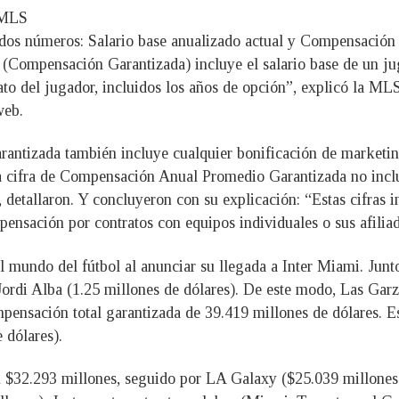
a MLS
n dos números: Salario base anualizado actual y Compensació
ompensación Garantizada) incluye el salario base de un jug
rato del jugador, incluidos los años de opción”, explicó la M
web.
ntizada también incluye cualquier bonificación de marketing
 La cifra de Compensación Anual Promedio Garantizada no inc
 detallaron. Y concluyeron con su explicación: “Estas cifras 
nsación por contratos con equipos individuales o sus afiliad
l mundo del fútbol al anunciar su llegada a Inter Miami. Jun
Jordi Alba (1.25 millones de dólares). De este modo, Las Garz
pensación total garantizada de 39.419 millones de dólares. Es
 dólares).
 $32.293 millones, seguido por LA Galaxy ($25.039 millones