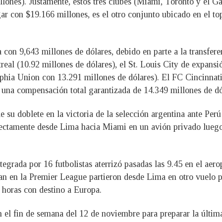
ones). Justamente, estos tres clubes (Miami, Toronto y el Ga
ar con $19.166 millones, es el otro conjunto ubicado en el to
con 9,643 millones de dólares, debido en parte a la transfere
al (10.92 millones de dólares), el St. Louis City de expansió
elphia Union con 13.291 millones de dólares). El FC Cincinnat
n una compensación total garantizada de 14.349 millones de dó
su doblete en la victoria de la selección argentina ante Perú 
rectamente desde Lima hacia Miami en un avión privado luego
tegrada por 16 futbolistas aterrizó pasadas las 9.45 en el aero
an en la Premier League partieron desde Lima en otro vuelo p
 horas con destino a Europa.
n el fin de semana del 12 de noviembre para preparar la últim