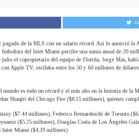
Co
jor pagado de la MLS con un salario récord. Así lo anunció l
 futbolista del Inter Miami percibe una suma anual de 20 mill
e julio el copropietario del equipo de Florida, Jorge Mas, hab
a con Apple TV, oscilaba entre los 50 y 60 millones de dólar
el mundo es todo un récord y el más alto en la historia de la
dan Shaqiri del Chicago Fire ($8.15 millones), quienes compl
axy ($7.44 millones), Federico Bernardeschi de Toronto ($6.3
Dynamo ($5.25 millones), Douglas Costa de Los Ángeles Galax
l Inter Miami ($4.39 millones).