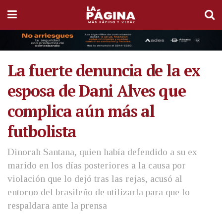
La fuerte denuncia de la ex
esposa de Dani Alves que
complica aún más al
futbolista
Dinorah Santana, quien había defendido a su ex
marido en los días posteriores a la causa por
violación que lo dejó tras las rejas, acusó al
entorno del brasileño de utilizarla para que lo
respaldara ante la prensa