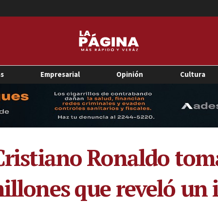
as
Empresarial
Opinión
Cultura
 Cristiano Ronaldo tom
illones que reveló un i