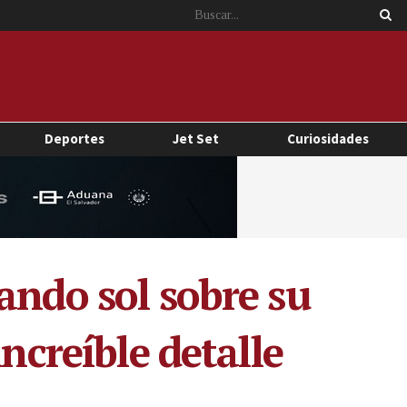
Deportes
Jet Set
Curiosidades
ando sol sobre su
ncreíble detalle