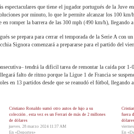
 espectaculares que tiene el jugador portugués de la Juve en 
oluciones por minuto, lo que le permite alcanzar los 100 km/
le en romper la barrera de las 300 mph (490 km/h), llegando 
gués se prepara para cerrar el temporada de la Serie A con un 
cchia Signora comenzará a prepararse para el partido del vie
ecutiva– tendrá la difícil tarea de remontar la caída por 1-0
n llegará falto de ritmo porque la Ligue 1 de Francia se susp
oles en 13 partidos desde que se reanudó el fútbol, llegando
Cristiano Ronaldo sumó otro autos de lujo a su
Cristi
colección , esta vez es un Ferrari de más de 2 millones
fuera d
de dólares
dólare
jueves, 28 marzo 2024 11:37 AM
vierne
En «Deportes»
En «De