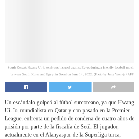
South Korea's Hwang Ui-jo celebrates his goal against Egypt during a friendly football match
between South Korea and Egypt in Seoul on June 14, 2022. (Photo by Jung Yeon-je / AFP)
Un escándalo golpeó al fútbol surcoreano, ya que Hwang
Ui-Jo, mundialista en Qatar y con pasado en la Premier
League, enfrenta un pedido de condena de cuatro años de
prisión por parte de la fiscalía de Seúl. El jugador,
actualmente en el Alanyaspor de la Superliga turca,