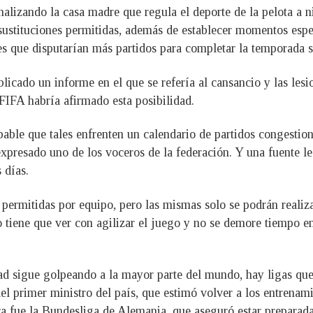
nalizando la casa madre que regula el deporte de la pelota a n
sustituciones permitidas, además de establecer momentos espe
res que disputarían más partidos para completar la temporada
icado un informe en el que se refería al cansancio y las lesio
 FIFA habría afirmado esta posibilidad.
able que tales enfrenten un calendario de partidos congestio
xpresado uno de los voceros de la federación. Y una fuente le
 días.
 permitidas por equipo, pero las mismas solo se podrán realiza
 tiene que ver con agilizar el juego y no se demore tiempo en
d sigue golpeando a la mayor parte del mundo, hay ligas que 
s del primer ministro del país, que estimó volver a los entren
ra fue la Bundesliga de Alemania, que aseguró estar preparad