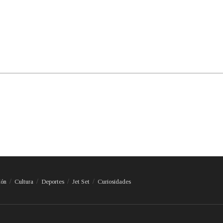
ión
Cultura
Deportes
Jet Set
Curiosidades