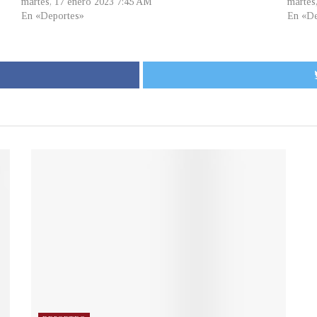
martes, 17 enero 2023 7:45 AM
martes
En «Deportes»
En «De