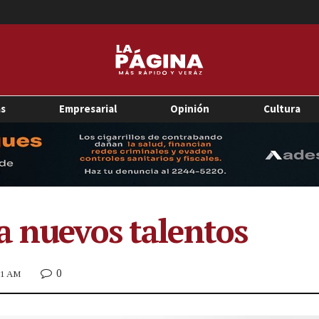
as
Empresarial
Opinión
Cultura
a nuevos talentos
0
:51 AM