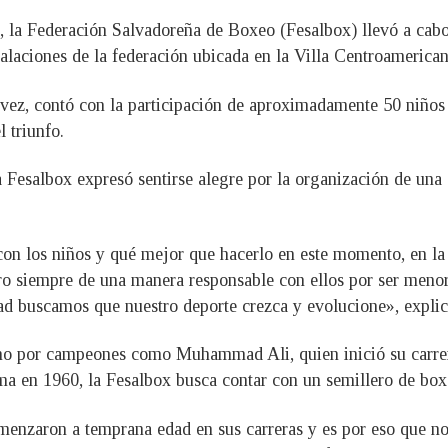
s, la Federación Salvadoreña de Boxeo (Fesalbox) llevó a cab
nstalaciones de la federación ubicada en la Villa Centroameric
 vez, contó con la participación de aproximadamente 50 niños
 triunfo.
 Fesalbox expresó sentirse alegre por la organización de una a
con los niños y qué mejor que hacerlo en este momento, en l
ero siempre de una manera responsable con ellos por ser meno
dad buscamos que nuestro deporte crezca y evolucione», expli
echo por campeones como Muhammad Ali, quien inició su carrer
a en 1960, la Fesalbox busca contar con un semillero de bo
nzaron a temprana edad en sus carreras y es por eso que no