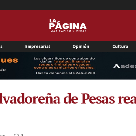
as
Empresarial
Opinión
Cultura
lvadoreña de Pesas re
0
5 AM