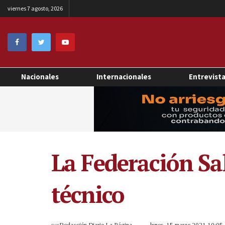
viernes 7 agosto, 2026
Nacionales
Internacionales
Entrevist
La Federación Sa
técnico
por
Redacción Diario La Página
lunes, 15 marzo 2021 10:0