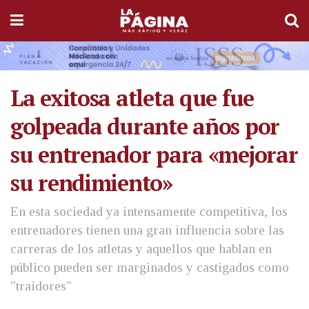
La exitosa atleta que fue
golpeada durante años por
su entrenador para «mejorar
su rendimiento»
En esta sociedad ya intensamente competitiva, los
entrenadores tienen una gran influencia sobre las
carreras de los atletas y aquellos que hablan en
público pueden ser marginados y castigados como
"traidores"