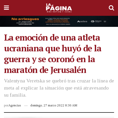
La emoción de una atleta
ucraniana que huyó de la
guerra y se coronó en la
maratón de Jerusalén
Valentyna Veretska se quebró tras cruzar la línea de
meta al explicar la situación que está atravesando
su familia.
por
Agencias
domingo, 27 marzo 2022 8:30 AM