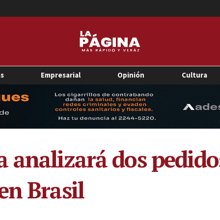
as
Empresarial
Opinión
Cultura
 analizará dos pedido
en Brasil