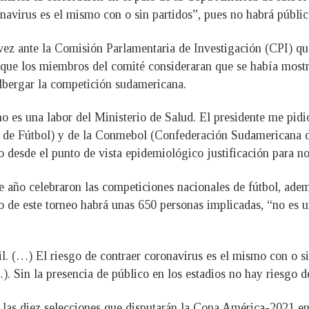
navirus es el mismo con o sin partidos”, pues no habrá públic
z ante la Comisión Parlamentaria de Investigación (CPI) que
 que los miembros del comité consideraran que se había mostr
lbergar la competición sudamericana.
o es una labor del Ministerio de Salud. El presidente me pidi
 de Fútbol) y de la Conmebol (Confederación Sudamericana d
 desde el punto de vista epidemiológico justificación para no 
e año celebraron las competiciones nacionales de fútbol, adem
so de este torneo habrá unas 650 personas implicadas, “no es 
il. (…) El riesgo de contraer coronavirus es el mismo con o s
). Sin la presencia de público en los estadios no hay riesgo 
 las diez selecciones que disputarán la Copa América-2021 en 