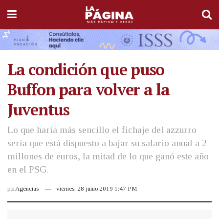
La condición que puso
Buffon para volver a la
Juventus
Lo que haría más sencillo el fichaje del azzurro
sería que está dispuesto a bajar su salario anual a 2
millones de euros, la mitad de lo que ganó este año
en el PSG.
por
Agencias
viernes, 28 junio 2019 1:47 PM