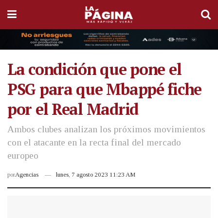
La condición que pone el
PSG para que Mbappé fiche
por el Real Madrid
Ambos clubes analizan los próximos movimientos
con el atacante en la recta final del mercado
europeo
por
Agencias
lunes, 7 agosto 2023 11:23 AM