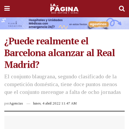
¿Puede realmente el
Barcelona alcanzar al Real
Madrid?
El conjunto blaugrana, segundo clasificado de la
competición doméstica, tiene doce puntos menos
que el conjunto merengue a falta de ocho jornadas
por
Agencias
lunes, 4 abril 2022 11:47 AM