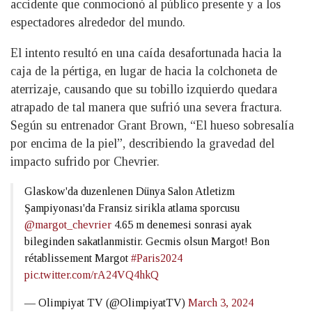
accidente que conmocionó al público presente y a los
espectadores alrededor del mundo.
El intento resultó en una caída desafortunada hacia la
caja de la pértiga, en lugar de hacia la colchoneta de
aterrizaje, causando que su tobillo izquierdo quedara
atrapado de tal manera que sufrió una severa fractura.
Según su entrenador Grant Brown, “El hueso sobresalía
por encima de la piel”, describiendo la gravedad del
impacto sufrido por Chevrier.
Glaskow'da duzenlenen Dünya Salon Atletizm
Şampiyonası'da Fransiz sirikla atlama sporcusu
@margot_chevrier
4.65 m denemesi sonrasi ayak
bileginden sakatlanmistir. Gecmis olsun Margot! Bon
rétablissement Margot
#Paris2024
pic.twitter.com/rA24VQ4hkQ
— Olimpiyat TV (@OlimpiyatTV)
March 3, 2024