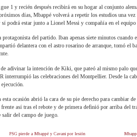
gue 1 y recién después recibirá en su hogar al conjunto alemá
próximos días, Mbappé volverá a repetir los estudios una vez
er sí podrá estar junto a Lionel Messi y compañía en el equipo 
n protagonista del partido. Iban apenas siete minutos cuando e
compartió delantera con el astro rosarino de arranque, tomó el 
mte.
e adivinar la intención de Kiki, que pateó al mismo palo que lo
R interrumpió las celebraciones del Montpellier. Desde la cab
a ejecución.
esta ocasión abrió la cara de su pie derecho para cambiar de
 frente así tras el rebote y de primera definió por arriba del 
 salir del campo de juego.
PSG pierde a Mbappé y Cavani por lesión
Mbappé