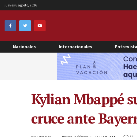
jueves 6 agosto, 2026
Nacionales
Internacionales
Entrevist
Kylian Mbappé su
cruce ante Baye
0
por
Agencias
jueves, 2 febrero 2023 11:46 AM