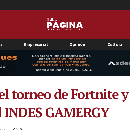
as
Empresarial
Opinión
Cultura
 torneo de Fortnite y
 el INDES GAMERGY
0
5 AM