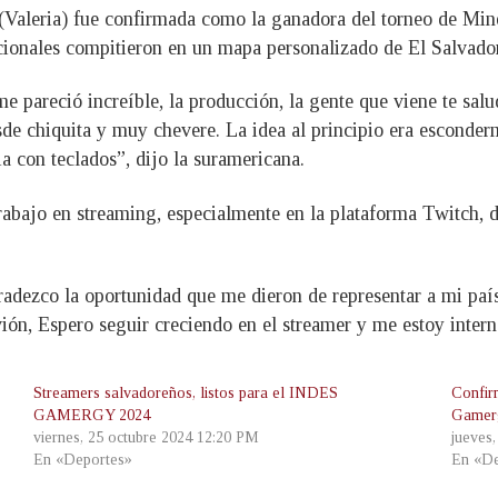
 (Valeria) fue confirmada como la ganadora del torneo de Mi
cionales compitieron en un mapa personalizado de El Salvador
areció increíble, la producción, la gente que viene te sal
sde chiquita y muy chevere. La idea al principio era esconde
a con teclados”, dijo la suramericana.
rabajo en streaming, especialmente en la plataforma Twitch, 
radezco la oportunidad que me dieron de representar a mi paí
ión, Espero seguir creciendo en el streamer y me estoy intern
Streamers salvadoreños, listos para el INDES
Confir
GAMERGY 2024
Gamer
viernes, 25 octubre 2024 12:20 PM
jueves
En «Deportes»
En «De