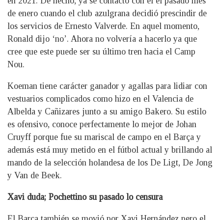
en 2021. De hecho, ya se contactó con él el pasado mes
de enero cuando el club azulgrana decidió prescindir de
los servicios de Ernesto Valverde. En aquel momento,
Ronald dijo ‘no’. Ahora no volvería a hacerlo ya que
cree que este puede ser su último tren hacia el Camp
Nou.
Koeman tiene carácter ganador y agallas para lidiar con
vestuarios complicados como hizo en el Valencia de
Albelda y Cañizares junto a su amigo Bakero. Su estilo
es ofensivo, conoce perfectamente lo mejor de Johan
Cruyff porque fue su mariscal de campo en el Barça y
además está muy metido en el fútbol actual y brillando al
mando de la selección holandesa de los De Ligt, De Jong
y Van de Beek.
Xavi duda; Pochettino su pasado lo censura
El Barça también se movió por Xavi Hernández pero el