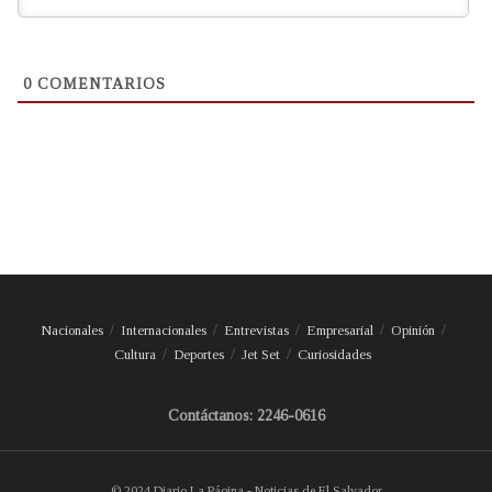
0
COMENTARIOS
Nacionales
Internacionales
Entrevistas
Empresarial
Opinión
Cultura
Deportes
Jet Set
Curiosidades
Contáctanos: 2246-0616
© 2024 Diario La Página - Noticias de El Salvador