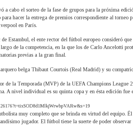
vó a cabo el sorteo de la fase de grupos para la próxima edi
para hacer la entrega de premios correspondiente al torneo p
iverpool en París.
 de Estambul, el ente rector del fútbol europeo consideró qu
 largo de la competencia, en la que los de Carlo Ancelotti pro
atorias previas a la gran final.
l arquero belga Thibaut Courtois (Real Madrid) y su compatri
ador de la Temporada (MVP) de la UEFA Champions League 20
a. A nivel individual es su quinta copa y en ésta edición fue 
32456626176?t=tixSOD8d1MlkjWrwbpVARw&s=19
futbolista muy completo que se brinda en virtud del equipo. É
randísimo jugador. El fútbol tiene la suerte de poder observa