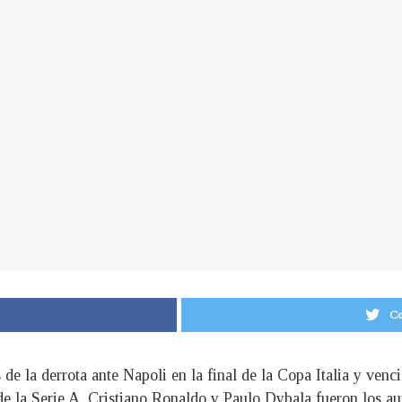
Co
 de la derrota ante Napoli en la final de la Copa Italia y venc
de la Serie A. Cristiano Ronaldo y Paulo Dybala fueron los aut