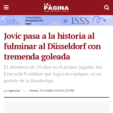
Jovic pasa a la historia al
fulminar al Düsseldorf con
tremenda goleada
El delantero de 20 años es el primer jugador del
Eintracht Frankfurt que logra un repóquer en un
partido de la Bundesliga
por
Agencias
viernes, 19 octubre 2018 6:33 PM