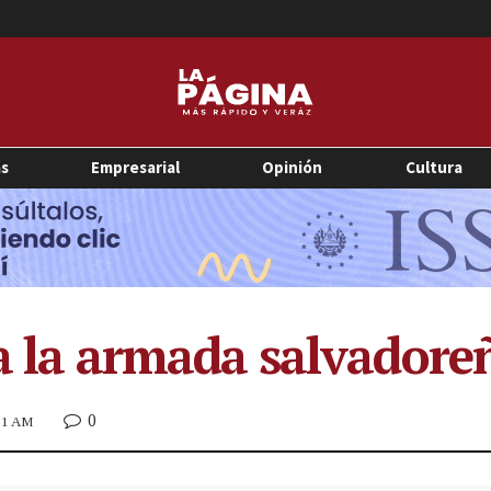
as
Empresarial
Opinión
Cultura
ra la armada salvadore
0
:51 AM