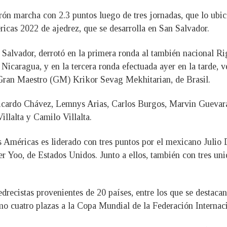
irón marcha con 2.3 puntos luego de tres jornadas, que lo ub
icas 2022 de ajedrez, que se desarrolla en San Salvador.
l Salvador, derrotó en la primera ronda al también nacional Ri
icaragua, y en la tercera ronda efectuada ayer en la tarde, 
 Gran Maestro (GM) Krikor Sevag Mekhitarian, de Brasil.
Ricardo Chávez, Lemnys Arias, Carlos Burgos, Marvin Guevar
illalta y Camilo Villalta.
Américas es liderado con tres puntos por el mexicano Julio D
r Yoo, de Estados Unidos. Junto a ellos, también con tres u
drecistas provenientes de 20 países, entre los que se destacan
mo cuatro plazas a la Copa Mundial de la Federación Internac