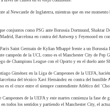
a nivel de clubes en el viejo continente.
ente al Newcastle de Inglaterra, mientras que en ese momento
s que conjuntos como PSG ante Borussia Dortmund, Shaktar Do
de Madrid, Barcelona en contra del Antwerp y Feyenoord en con
l París Saint Germain de Kylian Mbappé frente a un Borussia 
nte campeón de la UCL como es el Manchester City de Pep Gua
go de Champions League con el Oporto y en el duelo ante Sh
ntiago Giménez en la Liga de Campeones de la UEFA, haciénd
Barcelona del técnico Xavi Hernández en contra del humllde 
so es el cruce entre el siempre contendiente Atlético del ´Cho
 de Campeones de la UEFA y este martes comienza la fase de g
en todos los sentidos y partiendo el Manchester City, el act