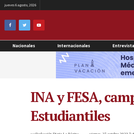
jueves 6 agosto, 2026
Nacionales
Internacionales
Entrevist
INA y FESA, camp
Estudiantiles
por
Redacción Diario La Página
viernes, 27 octubre 2023 7