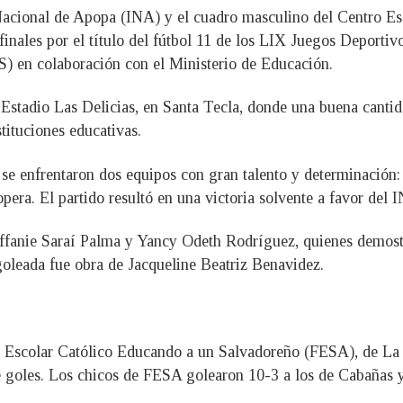
 Nacional de Apopa (INA) y el cuadro masculino del Centro E
inales por el título del fútbol 11 de los LIX Juegos Deportivo
) en colaboración con el Ministerio de Educación.
l Estadio Las Delicias, en Santa Tecla, donde una buena cantid
tituciones educativas.
 se enfrentaron dos equipos con gran talento y determinación:
a. El partido resultó en una victoria solvente a favor del I
effanie Saraí Palma y Yancy Odeth Rodríguez, quienes demostr
goleada fue obra de Jacqueline Beatriz Benavidez.
ro Escolar Católico Educando a un Salvadoreño (FESA), de La L
e goles. Los chicos de FESA golearon 10-3 a los de Cabañas 